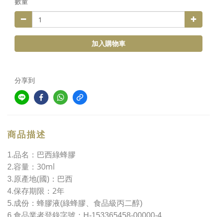
數量
加入購物車
分享到
商品描述
1.
品名：巴西綠蜂膠
30ml
2.
容量：
(
)
3.
原產地
國
：巴西
2
4.
保存期限：
年
5.
成份：蜂膠液(綠蜂膠、食品級丙二醇)
6.
食品業者登錄字號：
H-153365458-00000-4