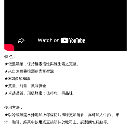
特 色：
★低溫濃縮，保持酵素活性與維生素之完整。
★來自無農藥噴灑的豐富蜜源
★SGS多項檢驗
★質量、能量、風味俱全
★卓越品質、頂級蜂蜜；值得您一再品味
使用方法：
★以冷或溫開水沖泡加上檸檬切片風味更加清香，亦可加入牛奶 、果
汁、咖啡、綠茶中飲用或直接塗抹於吐司上、調製麵包糕點等。