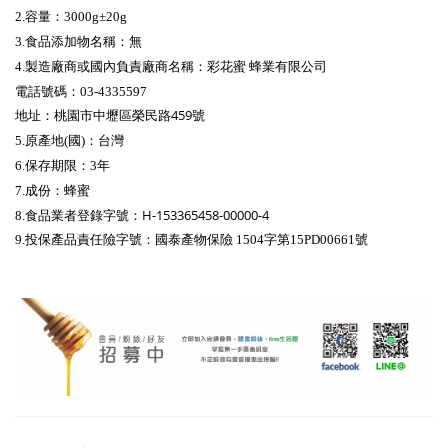
2.容量：3000g±20g
3.食品添加物名稱：無
4.製造廠商或國內負責廠商名稱：彩花蜜 蜂業有限公司
電話號碼：03-4335597
桃園市中壢區榮民路459號
地址：
5.原產地(國)：台灣
6.保存期限：3年
7.成份：蜂蜜
H-153365458-00000-4
8.
食品業者登錄字號：
9.
投保產品責任險字號：
國泰產物保險 1504字第15PD00661號