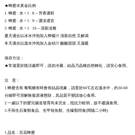
★蜂蜜水黃金比例
1. 蜂蜜 : 水 = 1 : 8 -- 芳香濃郁
2. 蜂蜜 : 水 = 1 : 9 -- 濃淡適宜
3. 蜂蜜 : 水 = 1 : 10 -- 清新淡雅
夏天適合以冰水沖泡加入檸檬汁 清新自然 又解渴
冬天適合以溫水沖泡加入金桔汁 酸酸甜甜 又溫暖
保存方法：
★常溫置於陰涼處即可，請勿冷藏，結晶乃晶種自然轉化，請安心食用。
注 意：
1.蜂蜜含有 葡萄糖有時會有結晶現象，請置於60℃左右溫水中，約30-60
分鐘即可溶解恢復原液態狀，其品質不變請放心食用。
2.一歲以下的嬰兒腸道發育尚未完全，抵抗力較弱，故不建議食用。
3.不與生石膏類食品、生甲殼魚類、生蠔類同食(間隔二小時)
1.品名：百花蜂蜜