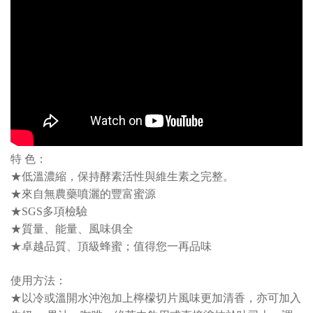
特 色：
★低溫濃縮，保持酵素活性與維生素之完整。
★來自無農藥噴灑的豐富蜜源
★SGS多項檢驗
★質量、能量、風味俱全
★卓越品質、頂級蜂蜜；值得您一再品味
使用方法：
★以冷或溫開水沖泡加上檸檬切片風味更加清香，亦可加入