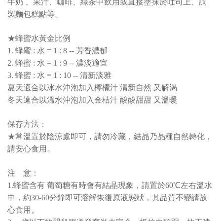
牛奶 、果汁、咖啡、綠茶中飲用或直接塗抹於吐司上、調
製麵包糕點等。
★蜂蜜水黃金比例
1. 蜂蜜 : 水 = 1 : 8 -- 芳香濃郁
2. 蜂蜜 : 水 = 1 : 9 -- 濃淡適宜
3. 蜂蜜 : 水 = 1 : 10 -- 清新淡雅
夏天適合以冰水沖泡加入檸檬汁 清新自然 又解渴
冬天適合以溫水沖泡加入金桔汁 酸酸甜甜 又溫暖
保存方法：
★常溫置於陰涼處即可，請勿冷藏，結晶乃晶種自然轉化，
請安心食用。
注 意：
1.蜂蜜含有 葡萄糖有時會有結晶現象，請置於60℃左右溫水
中，約30-60分鐘即可溶解恢復原液態狀，其品質不變請放
心食用。