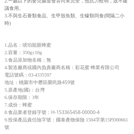
2.一歲以下的嬰兒腸道發育尚未完全，抵抗力較弱，故不建
議食用。
3.不與生石膏類食品、生甲殼魚類、生蠔類同食(間隔二小
時)
1.品名：琥珀龍眼蜂蜜
2.容量：350g±10g
3.食品添加物名稱：無
4.製造廠商或國內負責廠商名稱：彩花蜜 蜂業有限公司
電話號碼：03-4335597
桃園市中壢區榮民路459號
地址：
5.原產地(國)：台灣
6.保存期限：3年
7.成份：蜂蜜
H-153365458-00000-4
8.
食品業者登錄字號：
9.
投保產品責任險字號：
國泰產物保險 1504字第15PD00661
號