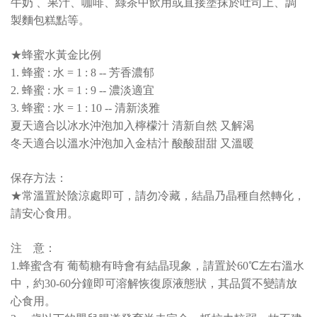
牛奶 、果汁、咖啡、綠茶中飲用或直接塗抹於吐司上、調
製麵包糕點等。
★蜂蜜水黃金比例
1. 蜂蜜 : 水 = 1 : 8 -- 芳香濃郁
2. 蜂蜜 : 水 = 1 : 9 -- 濃淡適宜
3. 蜂蜜 : 水 = 1 : 10 -- 清新淡雅
夏天適合以冰水沖泡加入檸檬汁 清新自然 又解渴
冬天適合以溫水沖泡加入金桔汁 酸酸甜甜 又溫暖
保存方法：
★常溫置於陰涼處即可，請勿冷藏，結晶乃晶種自然轉化，
請安心食用。
注 意：
1.蜂蜜含有 葡萄糖有時會有結晶現象，請置於60℃左右溫水
中，約30-60分鐘即可溶解恢復原液態狀，其品質不變請放
心食用。