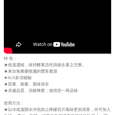
特 色：
★低溫濃縮，保持酵素活性與維生素之完整。
★來自無農藥噴灑的豐富蜜源
★SGS多項檢驗
★質量、能量、風味俱全
★卓越品質、頂級蜂蜜；值得您一再品味
使用方法：
★以冷或溫開水沖泡加上檸檬切片風味更加清香，亦可加入