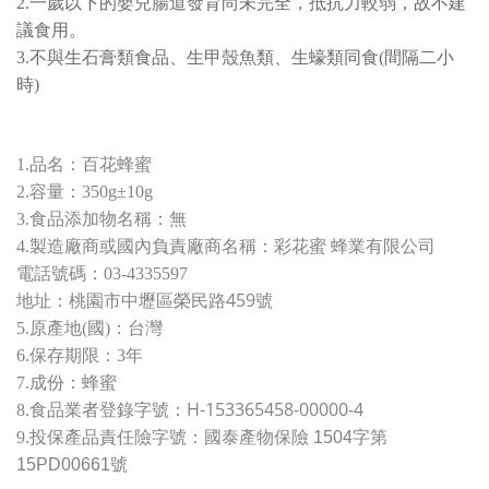
2.一歲以下的嬰兒腸道發育尚未完全，抵抗力較弱，故不建
議食用。
3.不與生石膏類食品、生甲殼魚類、生蠔類同食(間隔二小
時)
1.品名：百花蜂蜜
2.容量：350g±10g
3.食品添加物名稱：無
4.製造廠商或國內負責廠商名稱：彩花蜜 蜂業有限公司
電話號碼：03-4335597
桃園市中壢區榮民路459號
地址：
5.原產地(國)：台灣
6.保存期限：3年
7.成份：蜂蜜
H-153365458-00000-4
8.
食品業者登錄字號：
9.
投保產品責任險字號：
國泰產物保險 1504字第
15PD00661號