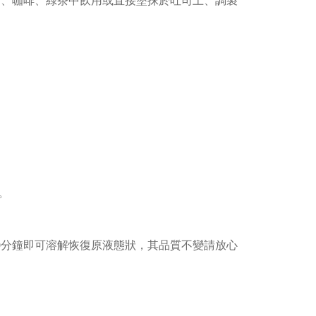
汁、咖啡、綠茶中飲用或直接塗抹於吐司上、調製
。
-60分鐘即可溶解恢復原液態狀，其品質不變請放心