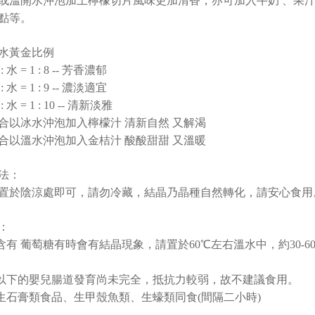
或溫開水沖泡加上檸檬切片風味更加清香，亦可加入牛奶 、果
點等。
水黃金比例
: 水 = 1 : 8 -- 芳香濃郁
: 水 = 1 : 9 -- 濃淡適宜
: 水 = 1 : 10 -- 清新淡雅
合以冰水沖泡加入檸檬汁 清新自然 又解渴
合以溫水沖泡加入金桔汁 酸酸甜甜 又溫暖
法：
置於陰涼處即可，請勿冷藏，結晶乃晶種自然轉化，請安心食用
：
蜜含有 葡萄糖有時會有結晶現象，請置於60℃左右溫水中，約30
歲以下的嬰兒腸道發育尚未完全，抵抗力較弱，故不建議食用。
與生石膏類食品、生甲殼魚類、生蠔類同食(間隔二小時)