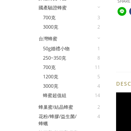
SHARE
國產驗證蜂蜜
700克
3
3000克
2
台灣蜂蜜
50g婚禮小物
1
250~350克
8
700克
11
1200克
5
DESC
3000克
4
蜂蜜超值組
14
蜂巢蜜/結晶蜂蜜
2
花粉/蜂膠/益生菌/
4
蜂蠟