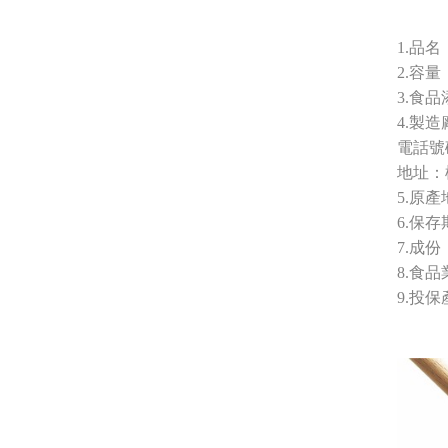
1.品
2.容量：
3.食
4.製
電話號碼
地址：
5.原產
6.保
7.成
8.
食品
9.
投保