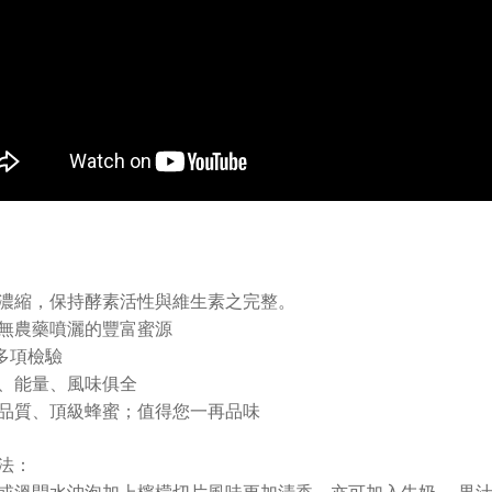
：
濃縮，保持酵素活性與維生素之完整。
無農藥噴灑的豐富蜜源
S多項檢驗
、能量、風味俱全
品質、頂級蜂蜜；值得您一再品味
法：