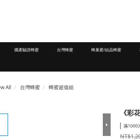
國產驗證蜂蜜
台灣蜂蜜
蜂巢蜜/結晶蜂蜜
ew All
台灣蜂蜜
蜂蜜超值組
《彩花
滿1000
NT$1,2