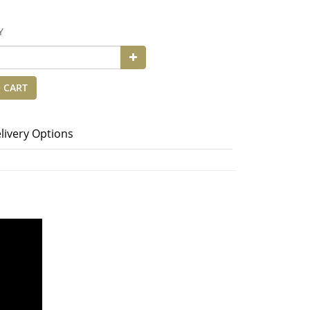
Y
 CART
livery Options