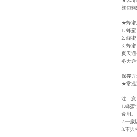
★以冷
麵包糕
★蜂蜜
1. 蜂蜜 
2. 蜂蜜 
3. 蜂蜜 
夏天適
冬天適
保存方
★常溫
注 意
1.蜂
食用。
2.一
3.不