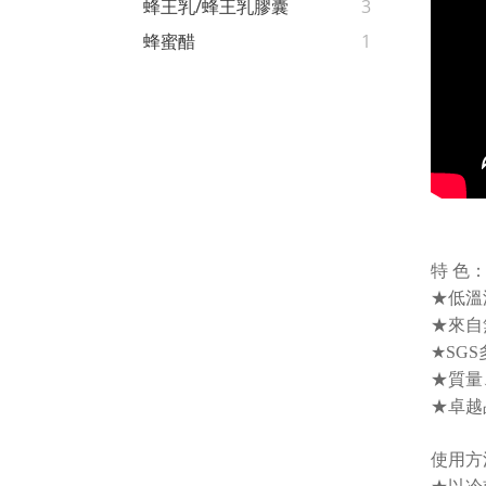
蜂王乳/蜂王乳膠囊
3
蜂蜜醋
1
特 色
★低溫
★來自
★SG
★質量
★卓越
使用方