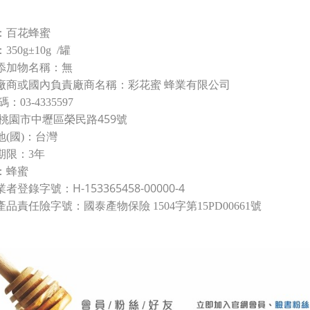
名：百花蜂蜜
350g±10g /罐
品添加物名稱：無
造廠商或國內負責廠商名稱：彩花蜜 蜂業有限公司
：03-4335597
桃園市中壢區榮民路459號
地(國)：台灣
存期限：3年
份：蜂蜜
H-153365458-00000-4
業者登錄字號：
產品責任險字號：
國泰產物保險 1504字第15PD00661號