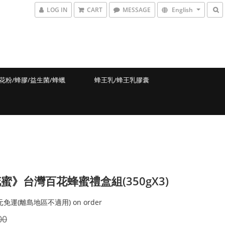
LOG IN
CART
MESSAGE
English
花粉/蜂膠/益生菌/蜂蠟
蜂王乳/蜂王乳膠囊
蜜》台灣百花蜂蜜禮盒組(350gX3)
元免運(離島地區不適用) on order
00