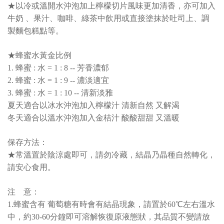
★以冷或溫開水沖泡加上檸檬切片風味更加清香，亦可加入
牛奶 、果汁、咖啡、綠茶中飲用或直接塗抹於吐司上、調
製麵包糕點等。
★蜂蜜水黃金比例
1. 蜂蜜 : 水 = 1 : 8 -- 芳香濃郁
2. 蜂蜜 : 水 = 1 : 9 -- 濃淡適宜
3. 蜂蜜 : 水 = 1 : 10 -- 清新淡雅
夏天適合以冰水沖泡加入檸檬汁 清新自然 又解渴
冬天適合以溫水沖泡加入金桔汁 酸酸甜甜 又溫暖
保存方法：
★常溫置於陰涼處即可，請勿冷藏，結晶乃晶種自然轉化，
請安心食用。
注 意：
1.蜂蜜含有 葡萄糖有時會有結晶現象，請置於60℃左右溫水
中，約30-60分鐘即可溶解恢復原液態狀，其品質不變請放