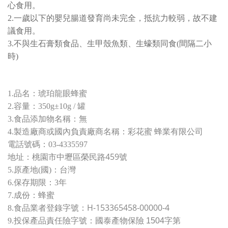
心食用。
2.一歲以下的嬰兒腸道發育尚未完全，抵抗力較弱，故不建
議食用。
3.不與生石膏類食品、生甲殼魚類、生蠔類同食(間隔二小
時)
1.品名：琥珀
龍眼蜂蜜
2.容量：350g±10g / 罐
3.食品添加物名稱：無
4.製造廠商或國內負責廠商名稱：彩花蜜 蜂業有限公司
電話號碼：03-4335597
桃園市中壢區榮民路459號
地址：
5.原產地(國)：台灣
6.保存期限：3年
7.成份：蜂蜜
H-153365458-00000-4
8.
食品業者登錄字號：
9.
投保產品責任險字號：
國泰產物保險 1504字第