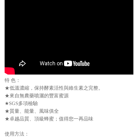
特 色：
★低溫濃縮，保持酵素活性與維生素之完整。
★來自無農藥噴灑的豐富蜜源
★SGS多項檢驗
★質量、能量、風味俱全
★卓越品質、頂級蜂蜜；值得您一再品味
使用方法：